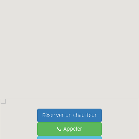
Réserver un chauffeur
📞 Appeler
📞 Call