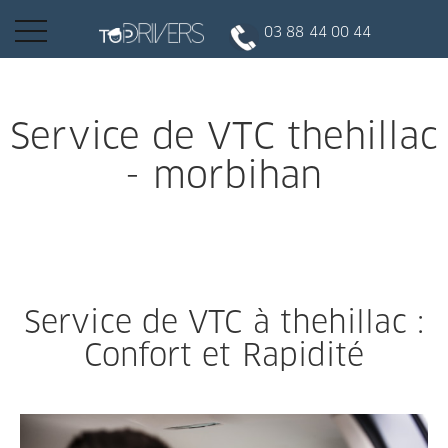
Basculer
03 88 44 00 44
la
navigation
INSCRIPTION CLIENT
Service de VTC thehillac
- morbihan
DEVENIR CHAUFFEUR
Réserver votre course
Service de VTC à thehillac :
Conduire
Confort et Rapidité
Politique de confidentialité