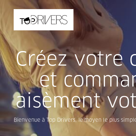
Créez votre
et comma
aisèment vot
Bienvenue à Top Drivers, le moyen le plus simpl