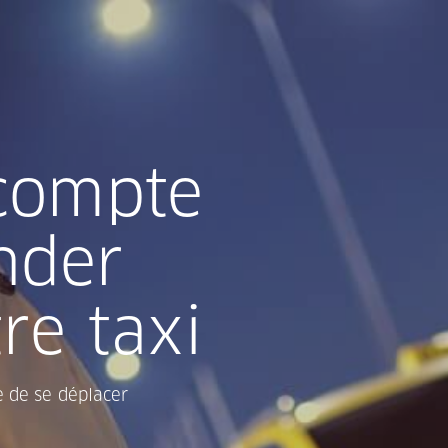
 compte
nder
re taxi
e de se déplacer