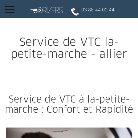
Basculer
03 88 44 00 44
la
navigation
INSCRIPTION CLIENT
Service de VTC la-
petite-marche - allier
DEVENIR CHAUFFEUR
Réserver votre course
Service de VTC à la-petite-
Conduire
marche : Confort et Rapidité
Politique de confidentialité