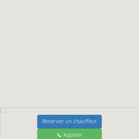
Réserver un chauffeur
📞 Appeler
📞 Call