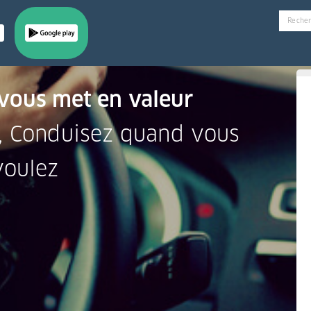
 vous met en valeur
, Conduisez quand vous
voulez