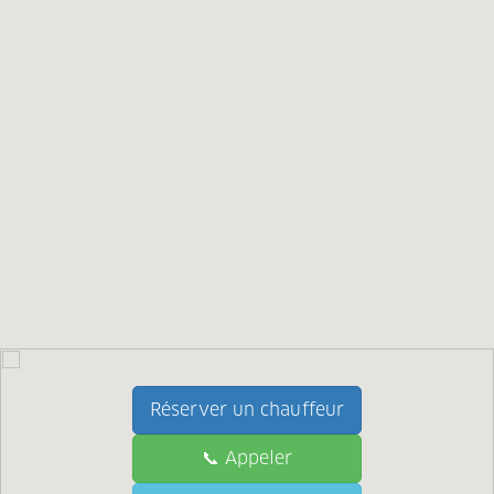
Réserver un chauffeur
📞 Appeler
📞 Call