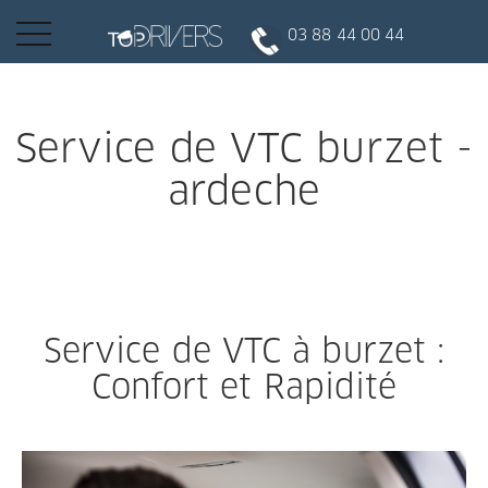
Basculer
03 88 44 00 44
la
navigation
INSCRIPTION CLIENT
Service de VTC burzet -
ardeche
DEVENIR CHAUFFEUR
Réserver votre course
Service de VTC à burzet :
Conduire
Confort et Rapidité
Politique de confidentialité