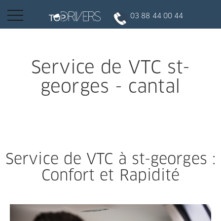
Basculer
03 88 44 00 44
la
navigation
INSCRIPTION CLIENT
Service de VTC st-
georges - cantal
DEVENIR CHAUFFEUR
Réserver votre course
Service de VTC à st-georges :
Conduire
Confort et Rapidité
Politique de confidentialité