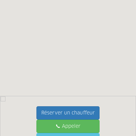
Réserver un chauffeur
📞 Appeler
📞 Call