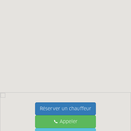
Réserver un chauffeur
📞 Appeler
📞 Call