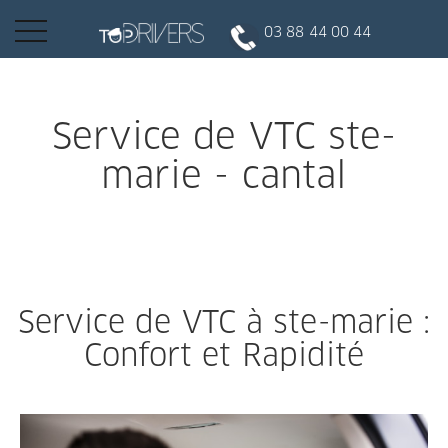
Basculer
03 88 44 00 44
la
navigation
INSCRIPTION CLIENT
Service de VTC ste-
marie - cantal
DEVENIR CHAUFFEUR
Réserver votre course
Service de VTC à ste-marie :
Conduire
Confort et Rapidité
Politique de confidentialité