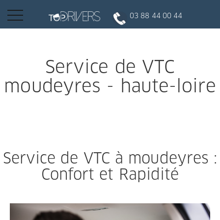
Basculer
03 88 44 00 44
la
navigation
INSCRIPTION CLIENT
Service de VTC
moudeyres - haute-loire
DEVENIR CHAUFFEUR
Réserver votre course
Service de VTC à moudeyres :
Conduire
Confort et Rapidité
Politique de confidentialité