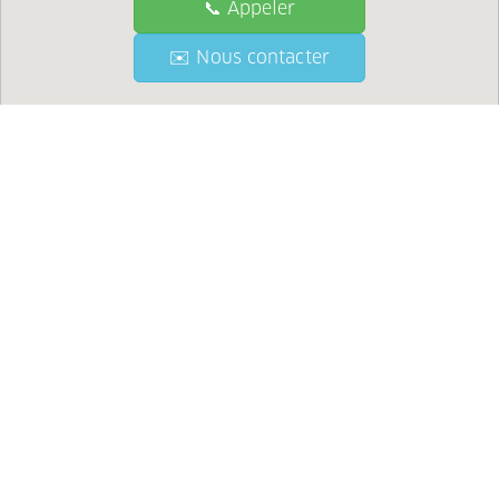
📞 Appeler
📞 Call
✉️ Nous contacter
✉️ Contact Us
●