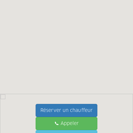
Réserver un chauffeur
📞 Appeler
📞 Call