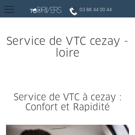
Basculer
03 88 44 00 44
la
navigation
INSCRIPTION CLIENT
Service de VTC cezay -
loire
DEVENIR CHAUFFEUR
Réserver votre course
Service de VTC à cezay :
Conduire
Confort et Rapidité
Politique de confidentialité