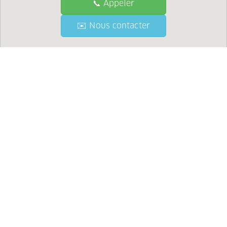
📞 Appeler
📞 Call
✉️ Nous contacter
✉️ Contact Us
●