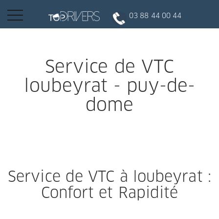
Basculer
03 88 44 00 44
la
navigation
INSCRIPTION CLIENT
Service de VTC
loubeyrat - puy-de-
DEVENIR CHAUFFEUR
dome
Réserver votre course
Conduire
Service de VTC à loubeyrat :
Politique de confidentialité
Confort et Rapidité