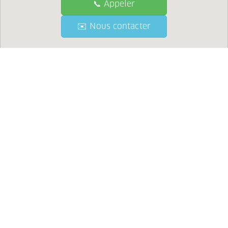
📞 Appeler
📞 Call
✉️ Nous contacter
✉️ Contact Us
●