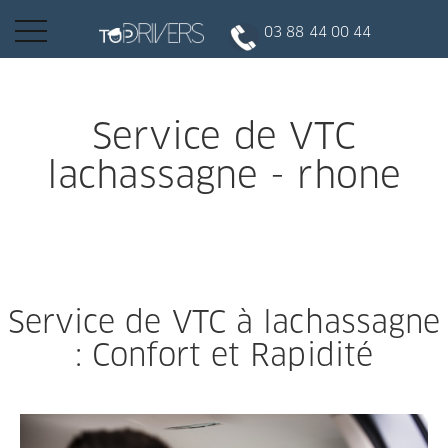
Basculer
03 88 44 00 44
la
navigation
INSCRIPTION CLIENT
Service de VTC
lachassagne - rhone
DEVENIR CHAUFFEUR
Réserver votre course
Service de VTC à lachassagne
Conduire
: Confort et Rapidité
Politique de confidentialité