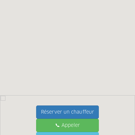
Réserver un chauffeur
📞 Appeler
📞 Call