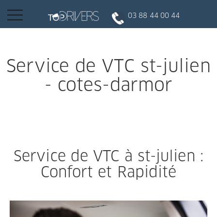
Basculer
03 88 44 00 44
la
navigation
INSCRIPTION CLIENT
Service de VTC st-julien
- cotes-darmor
DEVENIR CHAUFFEUR
Réserver votre course
Service de VTC à st-julien :
Conduire
Confort et Rapidité
Politique de confidentialité