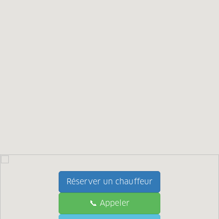
Réserver un chauffeur
📞 Appeler
📞 Call