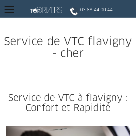
Basculer
03 88 44 00 44
la
navigation
INSCRIPTION CLIENT
Service de VTC flavigny
- cher
DEVENIR CHAUFFEUR
Réserver votre course
Service de VTC à flavigny :
Conduire
Confort et Rapidité
Politique de confidentialité