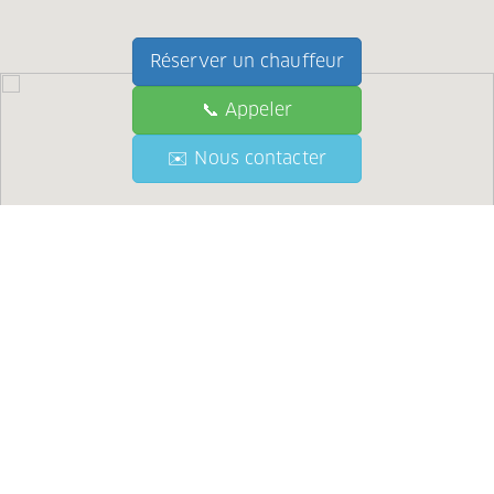
Réserver un chauffeur
📞 Appeler
📞 Call
✉️ Nous contacter
✉️ Contact Us
●