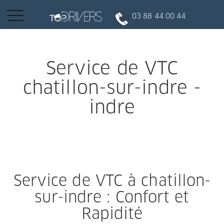
Basculer
03 88 44 00 44
la
navigation
INSCRIPTION CLIENT
Service de VTC
chatillon-sur-indre -
DEVENIR CHAUFFEUR
indre
Réserver votre course
Conduire
Service de VTC à chatillon-
Politique de confidentialité
sur-indre : Confort et
Rapidité