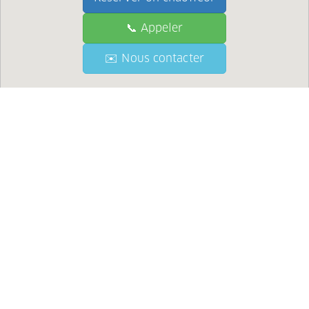
📞 Appeler
📞 Call
✉️ Nous contacter
✉️ Contact Us
●