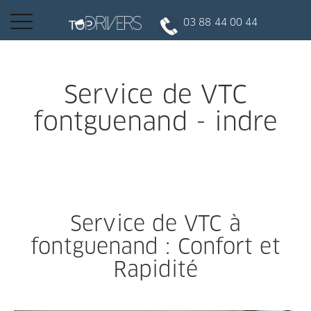
Basculer
03 88 44 00 44
la
navigation
INSCRIPTION CLIENT
Service de VTC
fontguenand - indre
DEVENIR CHAUFFEUR
Réserver votre course
Service de VTC à
Conduire
fontguenand : Confort et
Rapidité
Politique de confidentialité