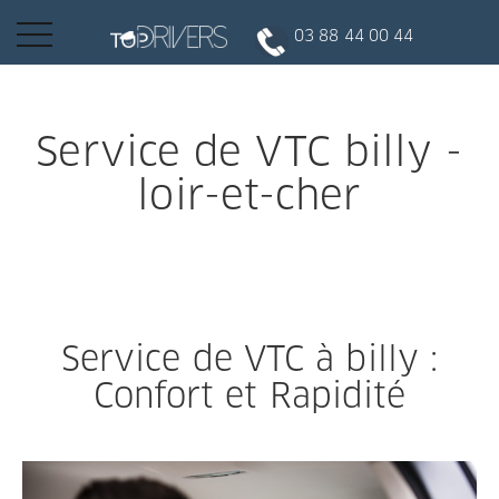
Basculer
03 88 44 00 44
la
navigation
INSCRIPTION CLIENT
Service de VTC billy -
loir-et-cher
DEVENIR CHAUFFEUR
Réserver votre course
Service de VTC à billy :
Conduire
Confort et Rapidité
Politique de confidentialité