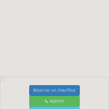
Réserver un chauffeur
📞 Appeler
📞 Call