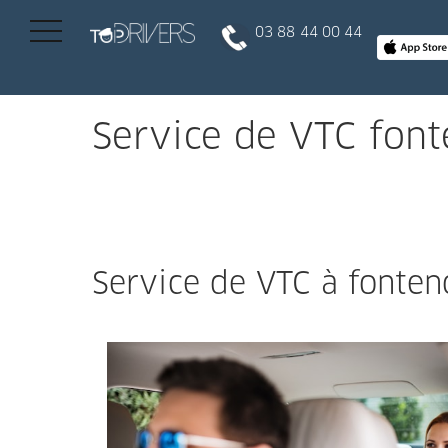
03 88 44 00 44
INSCRIPTION CLIENT
Service de VTC font
DEVENIR CHAUFFEUR
Réserver votre course
Service de VTC à fonteno
Conduire
Politique de confidentialité