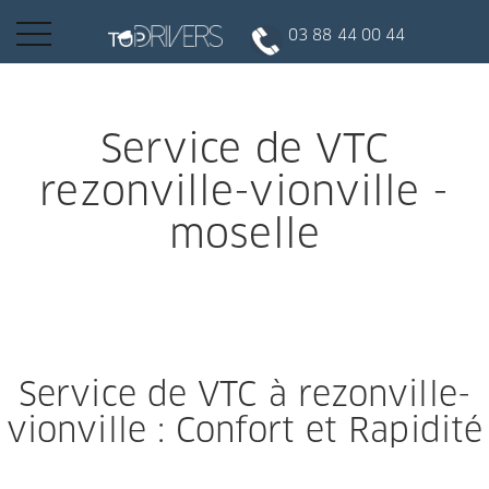
Basculer
03 88 44 00 44
la
navigation
INSCRIPTION CLIENT
Service de VTC
rezonville-vionville -
DEVENIR CHAUFFEUR
moselle
Réserver votre course
Conduire
Service de VTC à rezonville-
vionville : Confort et Rapidité
Politique de confidentialité