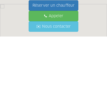
Réserver un chauffeur
📞 Appeler
📞 Call
✉️ Nous contacter
✉️ Contact Us
●