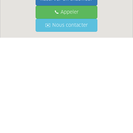
📞 Appeler
📞 Call
✉️ Nous contacter
✉️ Contact Us
●