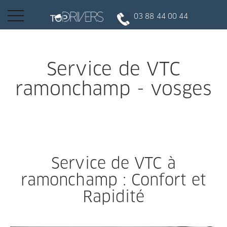
Basculer
03 88 44 00 44
la
navigation
INSCRIPTION CLIENT
Service de VTC
ramonchamp - vosges
DEVENIR CHAUFFEUR
Réserver votre course
Service de VTC à
Conduire
ramonchamp : Confort et
Rapidité
Politique de confidentialité