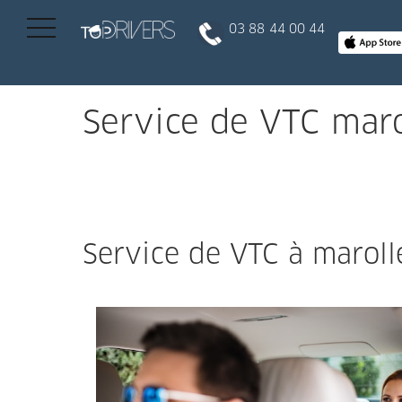
03 88 44 00 44
INSCRIPTION CLIENT
Service de VTC mar
DEVENIR CHAUFFEUR
Réserver votre course
Service de VTC à maroll
Conduire
Politique de confidentialité