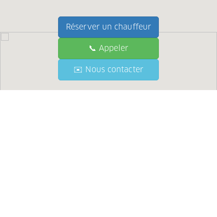
Réserver un chauffeur
📞 Appeler
📞 Call
✉️ Nous contacter
✉️ Contact Us
●