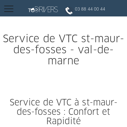
Basculer
03 88 44 00 44
la
navigation
INSCRIPTION CLIENT
Service de VTC st-maur-
des-fosses - val-de-
DEVENIR CHAUFFEUR
marne
Réserver votre course
Conduire
Service de VTC à st-maur-
Politique de confidentialité
des-fosses : Confort et
Rapidité