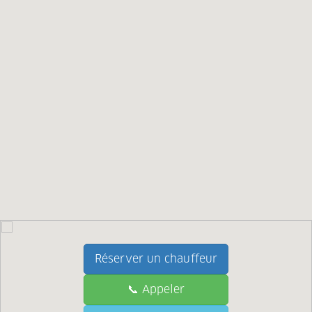
Réserver un chauffeur
📞 Appeler
📞 Call