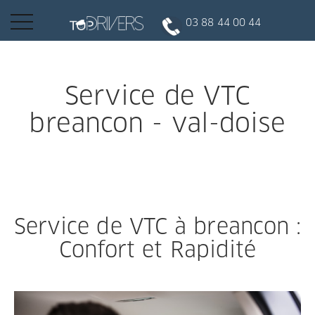
Basculer
03 88 44 00 44
la
navigation
INSCRIPTION CLIENT
Service de VTC
breancon - val-doise
DEVENIR CHAUFFEUR
Réserver votre course
Service de VTC à breancon :
Conduire
Confort et Rapidité
Politique de confidentialité