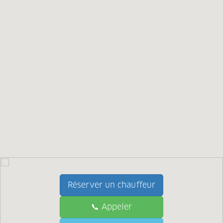
Réserver un chauffeur
📞 Appeler
📞 Call