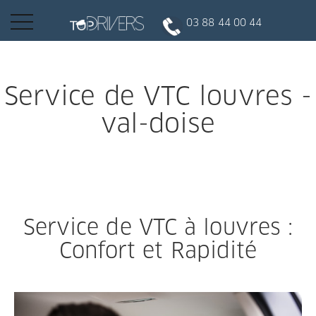
Basculer
03 88 44 00 44
la
navigation
INSCRIPTION CLIENT
Service de VTC louvres -
val-doise
DEVENIR CHAUFFEUR
Réserver votre course
Service de VTC à louvres :
Conduire
Confort et Rapidité
Politique de confidentialité