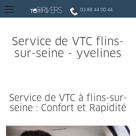
Basculer
03 88 44 00 44
la
navigation
INSCRIPTION CLIENT
Service de VTC flins-
sur-seine - yvelines
DEVENIR CHAUFFEUR
Réserver votre course
Service de VTC à flins-sur-
Conduire
seine : Confort et Rapidité
Politique de confidentialité