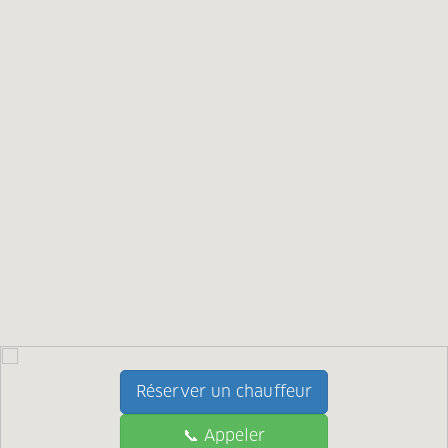
Réserver un chauffeur
📞 Appeler
📞 Call