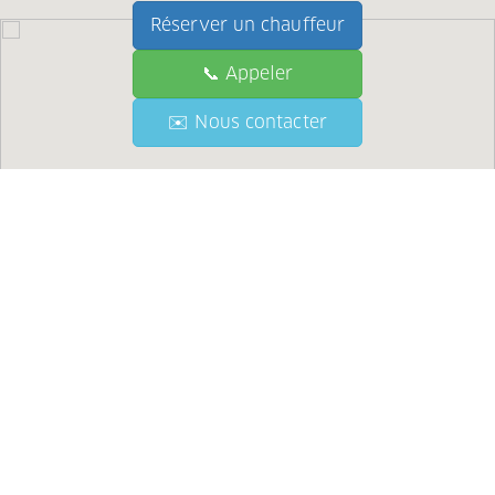
Réserver un chauffeur
📞 Appeler
📞 Call
✉️ Nous contacter
✉️ Contact Us
●