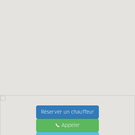
Réserver un chauffeur
📞 Appeler
📞 Call