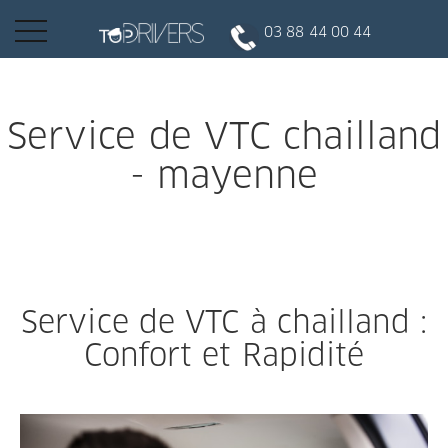
Basculer
03 88 44 00 44
la
navigation
INSCRIPTION CLIENT
Service de VTC chailland
- mayenne
DEVENIR CHAUFFEUR
Réserver votre course
Service de VTC à chailland :
Conduire
Confort et Rapidité
Politique de confidentialité