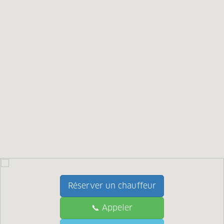
Réserver un chauffeur
📞 Appeler
📞 Call