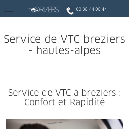
Basculer
03 88 44 00 44
la
navigation
INSCRIPTION CLIENT
Service de VTC breziers
- hautes-alpes
DEVENIR CHAUFFEUR
Réserver votre course
Service de VTC à breziers :
Conduire
Confort et Rapidité
Politique de confidentialité