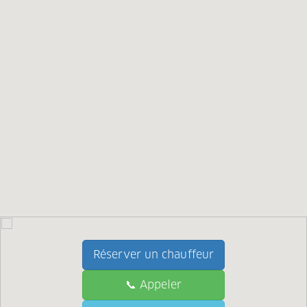
Réserver un chauffeur
📞 Appeler
📞 Call