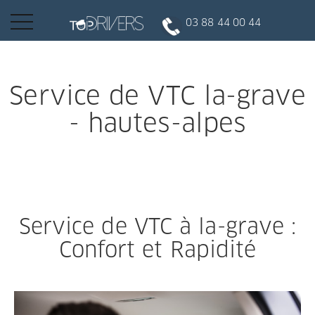
Basculer
03 88 44 00 44
la
navigation
INSCRIPTION CLIENT
Service de VTC la-grave
- hautes-alpes
DEVENIR CHAUFFEUR
Réserver votre course
Service de VTC à la-grave :
Conduire
Confort et Rapidité
Politique de confidentialité